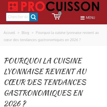
0
MENU
Accueil
>
Blog
>
Pourquoi la cuisine lyonnaise revient au
cœur des tendances gastronomiques en 2026 ?
POURQUOI LA CUISINE
LYONNAISE REVIENT AU
CŒUR DES TENDANCES
GASTRONOMIQUES EN
2026 ?