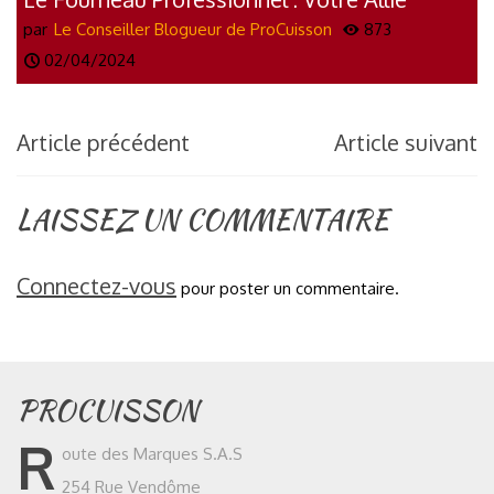
Multitâche dans la Cuisine Traditionnelle
par
Le Conseiller Blogueur de ProCuisson
873
02/04/2024
Article précédent
Article suivant
LAISSEZ UN COMMENTAIRE
Connectez-vous
pour poster un commentaire.
PROCUISSON
R
oute des Marques S.A.S
254 Rue Vendôme