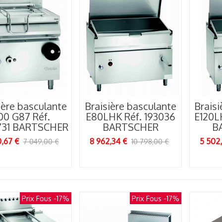
02/06/2026
ière basculante
Braisière basculante
Braisi
00 G87 Réf.
E80LHK Réf. 193036
E120L
e granité : le roi
731 BARTSCHER
BARTSCHER
B
ncontesté des
entes...
0,67 €
8 962,34 €
5 502
7 049,00 €
10 798,00 €
26/05/2026
Prix Fous
-17%
Prix Fous
-17%