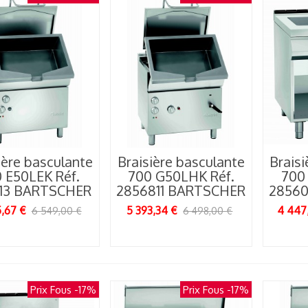
ière basculante
Braisière basculante
Braisi
 E50LEK Réf.
700 G50LHK Réf.
700
13 BARTSCHER
2856811 BARTSCHER
28560
,67 €
5 393,34 €
4 447
6 549,00 €
6 498,00 €
uisine au feu :
Prix Fous
-17%
Prix Fous
-17%
omment le
rasero...