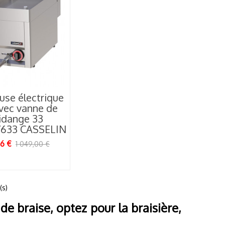
use électrique
vec vanne de
idange 33
633 CASSELIN
16 €
1 049,00 €
(s)
x de braise, optez pour la braisière,