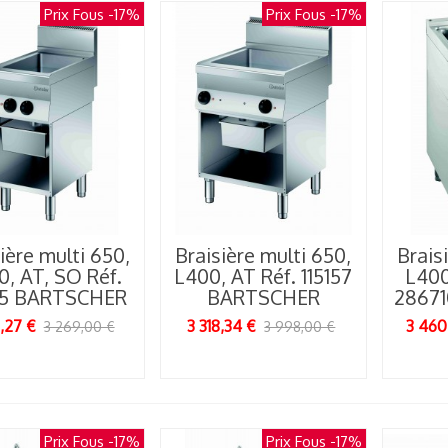
Prix Fous
-17%
Prix Fous
-17%
ière multi 650,
Braisière multi 650,
Brais
0, AT, SO Réf.
L400, AT Réf. 115157
L400
55 BARTSCHER
BARTSCHER
2867
3,27 €
3 318,34 €
3 460
3 269,00 €
3 998,00 €
Prix Fous
-17%
Prix Fous
-17%