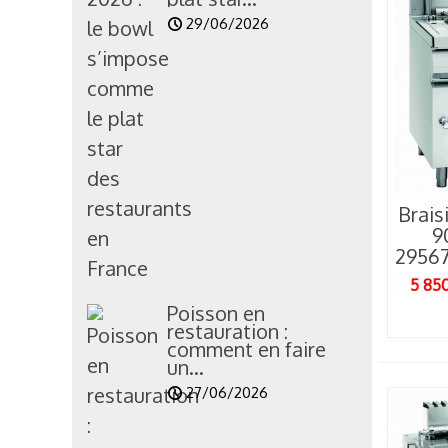
29/06/2026
Brais
9
L
2956
i
v
5 85
Poisson en
restauration :
comment en faire
un...
27/06/2026