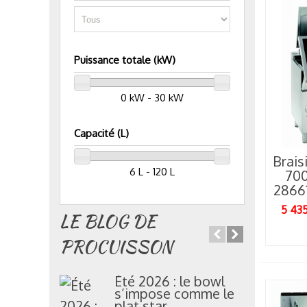
Puissance totale (kW)
0 kW - 30 kW
Capacité (L)
Brais
6 L - 120 L
700
2866
5 435
LE BLOG DE
PROCUISSON
Été 2026 : le bowl
C
s’impose comme le
c
plat star...
b