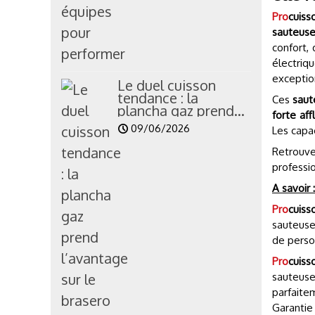
Pro
cuiss
P
r
sauteuse
confort, 
électriq
exception
Le duel cuisson
tendance : la
Ces
saut
plancha gaz prend...
forte af
09/06/2026
Les capa
Retrouve
professio
A savoir :
Pro
cuiss
sauteuse
de perso
Pro
cuiss
sauteuse
parfaite
Garantie