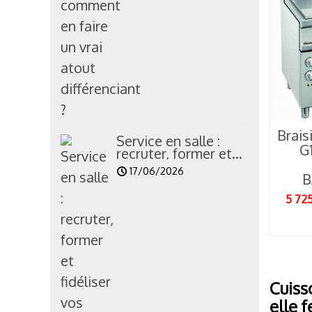
P
l
c
Brais
Service en salle :
G
recruter, former et...
17/06/2026
B
5 72
Cuisso
elle 