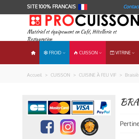
SITE 100% FRANCAIS
Contac
Matériel et équipement en Café, Hôtellerie et
Restauration
FROID
CUISSON
VITRINE
Accueil
>
CUISSON
>
CUISINE À FEU VIF
>
Braisi
BRA
Pertin