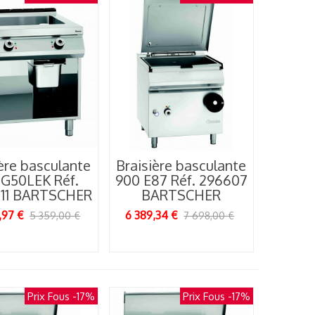
ère basculante
Braisière basculante
 G50LEK Réf.
900 E87 Réf. 296607
11 BARTSCHER
BARTSCHER
,97 €
6 389,34 €
5 359,00 €
7 698,00 €
Prix Fous
-17%
Prix Fous
-17%