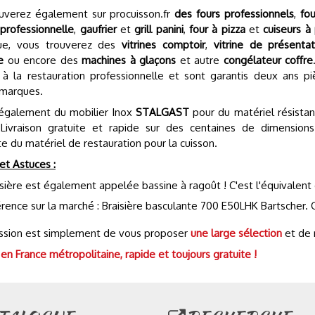
uverez également sur procuisson.fr
des fours professionnels
,
fou
 professionnelle
,
gaufrier
et
grill panini
,
four à pizza
et
cuiseurs à
ique, vous trouverez des
vitrines comptoir
,
vitrine de présentat
e
ou encore des
machines à glaçons
et autre
congélateur coffre
 à la restauration professionnelle et sont garantis deux ans pi
marques.
 également du mobilier Inox
STALGAST
pour du matériel résistan
 Livraison gratuite et rapide sur des centaines de dimension
te du matériel de restauration pour la cuisson.
et Astuces :
isière est également appelée bassine à ragoût ! C'est l'équivalent 
érence sur la marché :
Braisière basculante 700 E50LHK Bartscher.
Q
ssion est simplement de vous proposer
une large sélection
et de 
 en France métropolitaine, rapide et toujours gratuite !