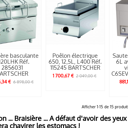
ourquoi la cuisine
yonnaise revient au
œur...
19/05/2026
ière basculante
Poêlon électrique
Saute
120LHK Réf.
650, 12,5L, L400 Réf.
6L a
2856031
115245 BARTSCHER
v
ARTSCHER
C6SEV
1 700,67 €
2 049,00 €
5,34 €
881,
6 898,00 €
1
Afficher
-15 de 15 produit
n ... Braisière ... A défaut d'avoir des yeu
fera chavirer les estomacs !