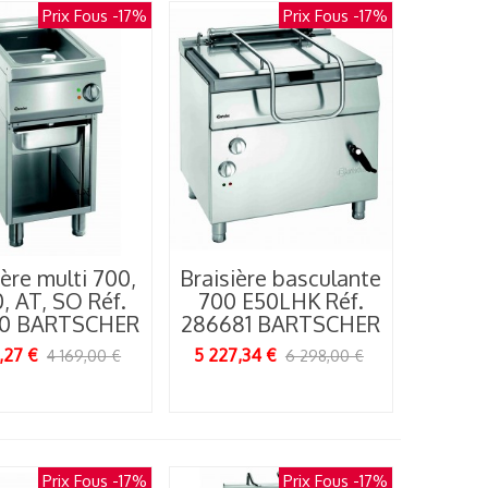
Prix Fous
-17%
Prix Fous
-17%
ière multi 700,
Braisière basculante
, AT, SO Réf.
700 E50LHK Réf.
10 BARTSCHER
286681 BARTSCHER
,27 €
5 227,34 €
4 169,00 €
6 298,00 €
Prix Fous
-17%
Prix Fous
-17%