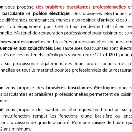
on
vous propose
des braisières basculantes professionnelles
e
ourquoi Bruxelles
este la capitale...
 basculante
et
poêlon électrique
. Des braisières électriques 
de différentes contenances, munies d'un robinet d'arrivée d'eau ...
15/05/2026
ues ! Un équipement pour CHR à haut rendement utilisé en rest
nelle. Matériel de restauration professionnel pour cuisiner et cui
euses professionnelles
ou braisières professionnelles son idéale
fluence
et
aux collectivités
. Les sauteuses basculantes sont élect
cités de ces matériels spécifiques varient entre 12 L et 120 L po
z sur procuisson.fr également des fours professionnels, des ré
nnelles et tout le matériel pour les professionnels de la restaurat
on
vous propose des
braisières basculantes électriques
pour s
s basculantes et braisières professionnelles permettent de cuisi
nnes..
on
vous propose des sauteuses électriques multifonction sur pl
 multifonction remplit les fonctions d'une braisière ou enc
ment la cuisson de grande quantité. Pour une cuisine de haute qua
 2 ans minimum.