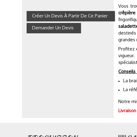
Vous tro
crêpière
Créer Un Devis À Partir De Ce Panier
frigorif
saladett
Demander Un Devis
destinés
grandes 
Profitez
vigueur.
spécialis
Conseils 
La bra
La réf
Notre mi
Livraison