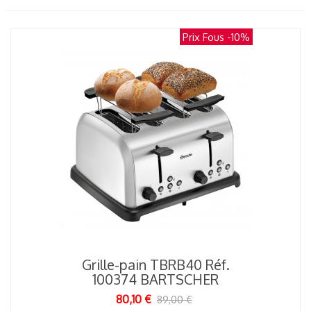
Prix Fous
-10%
Grille-pain TBRB40 Réf.
100374 BARTSCHER
80,10 €
89,00 €