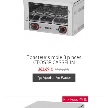
Toasteur simple 3 pinces
CTOS3P CASSELIN
363,69 €
449,00 €
Ajouter Au Panier
Prix Fous
-19%