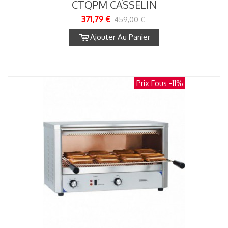
CTQPM CASSELIN
371,79 €
459,00 €
Ajouter Au Panier
Prix Fous
-11%