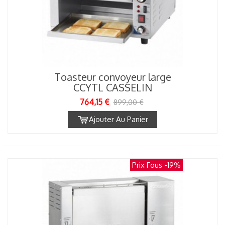
Toasteur convoyeur large
CCYTL CASSELIN
764,15 €
899,00 €
Ajouter Au Panier
Prix Fous
-19%