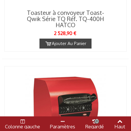
Toasteur à convoyeur Toast-
Qwik Série TQ Réf. TQ-400H
HATCO
2 528,90 €
Ajouter Au Panier
0
Colonne gauche
Paramètres
Regardé
Haut