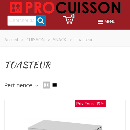
0
MENU
Accueil
>
CUISSON
>
SNACK
>
Toasteur
TOASTEUR
Pertinence
Prix Fous
-19%