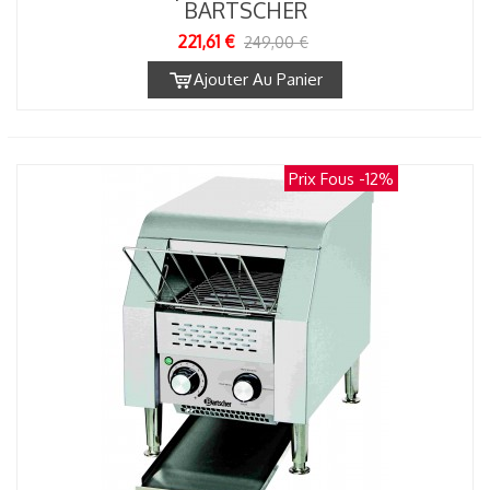
BARTSCHER
221,61 €
249,00 €
Ajouter Au Panier
Prix Fous
-12%