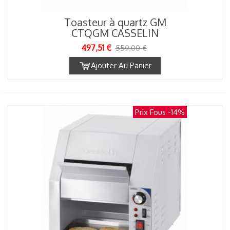
Toasteur à quartz GM
CTQGM CASSELIN
497,51 €
559,00 €
Ajouter Au Panier
Prix Fous
-14%