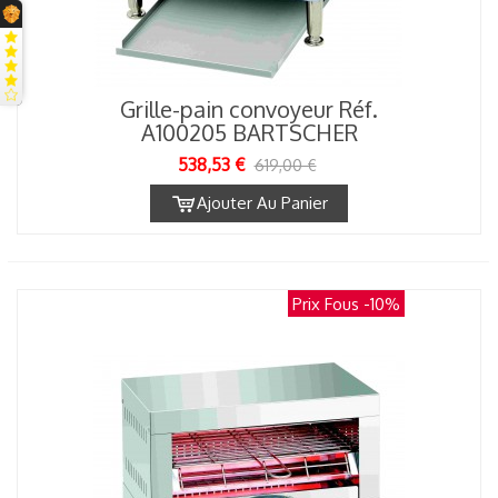
Grille-pain convoyeur Réf.
A100205 BARTSCHER
538,53 €
619,00 €
Ajouter Au Panier
Prix Fous
-10%