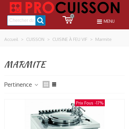
0
MENU
Accueil
>
CUISSON
>
CUISINE À FEU VIF
>
Marmite
MARMITE
Pertinence
Prix Fous
-17%