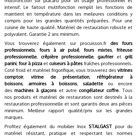
multifonction sur placard pour un usage professionnel et
intensif. Le faitout multifonction remplit les fonctions de
maintient en température dans les meileures conditions y
compris pour les grandes quantités préparées. Pour une
cuisine de haute qualité. Matériel de restauration robuste et
polyvalent. Garantie 2 ans minimum.
Vous trouverez également sur procuisson.fr
des fours
professionnels
,
fours à air pulsé
,
fours mixtes
,
friteuse
professionnelle
,
crêpière professionnelle
,
gaufrier
et
grill
panini
,
four à pizza
et
cuiseurs à pâtes
fraîches professionnels.
Coté froid et matériel frigorifique, vous trouverez des
vitrines
comptoir
,
vitrine de présentation
,
réfrigérateur à
boissons
,
armoires à boissons
,
saladette
ou encore
des
machines à glaçons
et autre
congélateur coffre
. Tous
nos produits et matériel de restauration sont destinés à la
restauration professionnelle et sont garantis deux ans pièces
minimum. Meilleur rapport qualité/prix sur les grandes
marques.
Profitez également du mobilier Inox
STALGAST
pour du
matériel résistant, pratique et respectant les normes