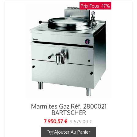
Prix Fous
-17%
Marmites Gaz Réf. 2800021
BARTSCHER
7 950,57 €
9 579,00 €
Ajouter Au Panier