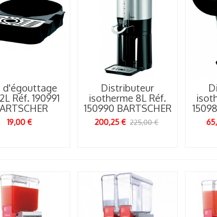
 d'égouttage
Distributeur
Di
2L Réf. 190991
isotherme 8L Réf.
isot
ARTSCHER
150990 BARTSCHER
1509
19,00 €
200,25 €
65
225,00 €