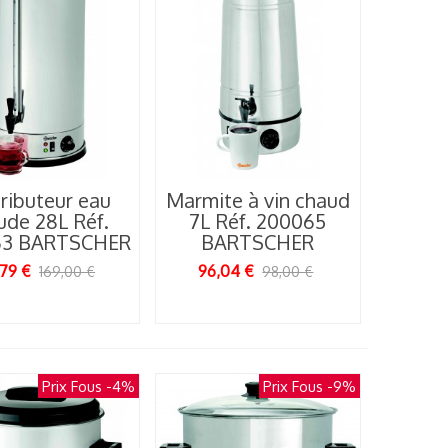
ributeur eau
Marmite à vin chaud
ude 28L Réf.
7L Réf. 200065
63 BARTSCHER
BARTSCHER
,79 €
96,04 €
169,00 €
98,00 €
Prix Fous
-4%
Prix Fous
-9%