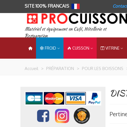
SITE 100% FRANCAIS
Contac
Matériel et équipement en Café, Hôtellerie et
Restauration
FROID
CUISSON
VITRINE
Accueil
>
PRÉPARATION
>
POUR LES BOISSONS
DIS
Pertin