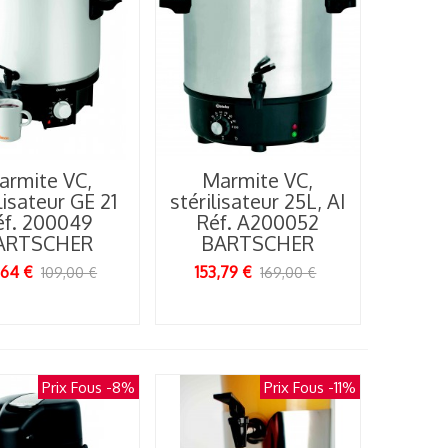
armite VC,
Marmite VC,
lisateur GE 21
stérilisateur 25L, AI
éf. 200049
Réf. A200052
ARTSCHER
BARTSCHER
,64 €
153,79 €
109,00 €
169,00 €
Prix Fous
-8%
Prix Fous
-11%