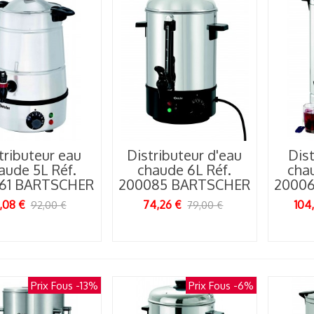
tributeur eau
Distributeur d'eau
Dist
aude 5L Réf.
chaude 6L Réf.
chau
61 BARTSCHER
200085 BARTSCHER
2000
,08 €
74,26 €
104
92,00 €
79,00 €
Prix Fous
-13%
Prix Fous
-6%
uisine au feu :
omment le