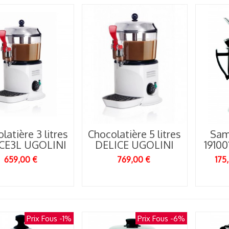
latière 3 litres
Chocolatière 5 litres
Sam
CE3L UGOLINI
DELICE UGOLINI
1910
659,00 €
769,00 €
175
Prix Fous
-1%
Prix Fous
-6%