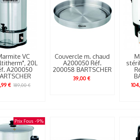
ourquoi la cuisine
yonnaise revient au
œur...
19/05/2026
armite VC
Couvercle m. chaud
M
ltitherm", 20L
A200050 Réf.
stéri
éf. A200050
200058 BARTSCHER
R
ARTSCHER
B
39,00 €
1,99 €
104
189,00 €
Prix Fous
-9%