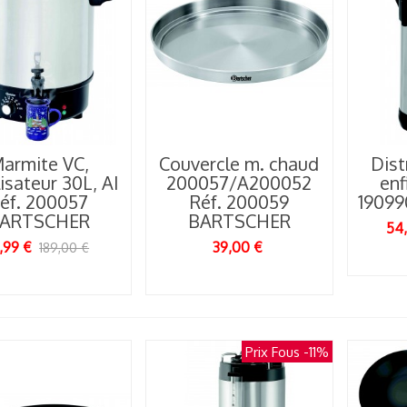
ourquoi Bruxelles
este la capitale...
15/05/2026
armite VC,
Couvercle m. chaud
Dist
lisateur 30L, AI
200057/A200052
enf
éf. 200057
Réf. 200059
1909
ARTSCHER
BARTSCHER
54
1,99 €
39,00 €
189,00 €
Prix Fous
-11%