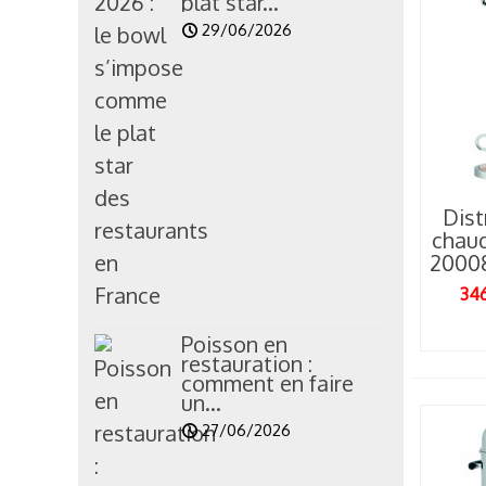
plat star...
b
29/06/2026
Dist
chau
2000
L
i
346
v
Poisson en
restauration :
comment en faire
un...
27/06/2026