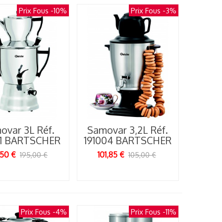
Prix Fous
-10%
Prix Fous
-3%
ovar 3L Réf.
Samovar 3,2L Réf.
01 BARTSCHER
191004 BARTSCHER
,50 €
101,85 €
195,00 €
105,00 €
Prix Fous
-4%
Prix Fous
-11%