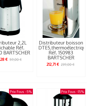
ributeur 2,2L
Distributeur boisson
ichable Réf.
DTE5,thermoélectrique
90 BARTSCHER
Réf. 150983
BARTSCHER
,28 €
59,00 €
212,71 €
239,00 €
Prix Fous
-5%
Prix Fous
-15%