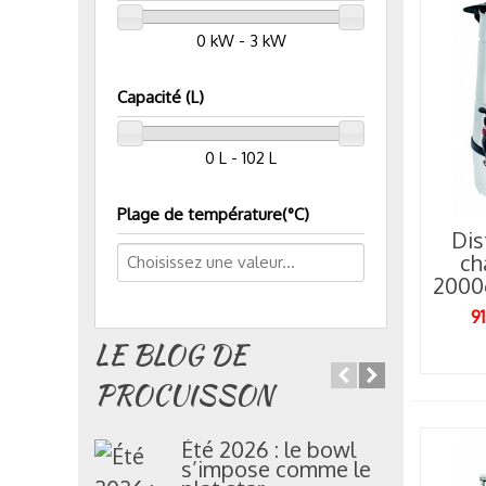
0 kW - 3 kW
Capacité (L)
0 L - 102 L
Plage de température(°C)
Dis
ch
2000
91
LE BLOG DE
PROCUISSON
Été 2026 : le bowl
C
s’impose comme le
c