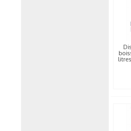
Di
bois
litr