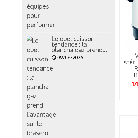
P
r
Le duel cuisson
tendance : la
plancha gaz prend...
M
09/06/2026
stéri
R
B
17