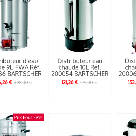
rasero...
02/06/2026
ributeur d’eau
Distributeur eau
Dist
de 9L-FWA Réf.
chaude 10L Réf.
cha
86 BARTSCHER
200054 BARTSCHER
2000
e granité : le roi
ncontesté des
,26 €
121,26 €
153
398,00 €
129,00 €
entes...
26/05/2026
Prix Fous
-9%