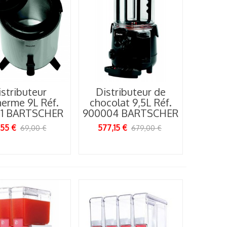
stributeur
Distributeur de
herme 9L Réf.
chocolat 9,5L Réf.
81 BARTSCHER
900004 BARTSCHER
,55 €
577,15 €
69,00 €
679,00 €