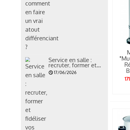
P
l
c
M
"Mu
Service en salle :
R
recruter, former et...
B
17/06/2026
17