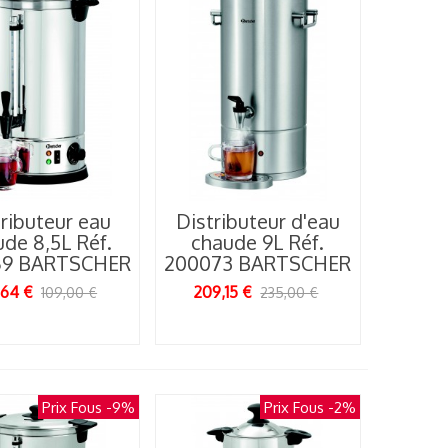
ributeur eau
Distributeur d'eau
de 8,5L Réf.
chaude 9L Réf.
69 BARTSCHER
200073 BARTSCHER
,64 €
209,15 €
109,00 €
235,00 €
Prix Fous
-9%
Prix Fous
-2%