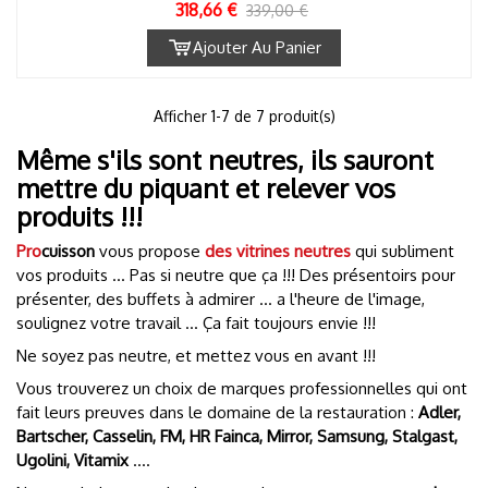
318,66 €
339,00 €
Ajouter Au Panier
1
Afficher
-7 de 7 produit(s)
Même s'ils sont neutres, ils sauront
mettre du piquant et relever vos
produits !!!
Pro
cuisson
vous propose
des vitrines neutres
qui subliment
vos produits ... Pas si neutre que ça !!! Des présentoirs pour
présenter, des buffets à admirer ... a l'heure de l'image,
soulignez votre travail ... Ça fait toujours envie !!!
Ne soyez pas neutre, et mettez vous en avant !!!
Vous trouverez un choix de marques professionnelles qui ont
fait leurs preuves dans le domaine de la restauration :
Adler,
Bartscher, Casselin, FM, HR Fainca, Mirror, Samsung, Stalgast,
Ugolini, Vitamix
....