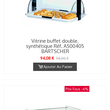
Vitrine buffet double,
synthétique Réf. A500405
BARTSCHER
94,08 €
96,00 €
Ajouter Au Panier
Prix Fous
-6%