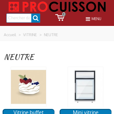
0
MENU
Accueil
>
VITRINE
>
NEUTRE
NEUTRE
Vitrine buffet
Mini vitrine