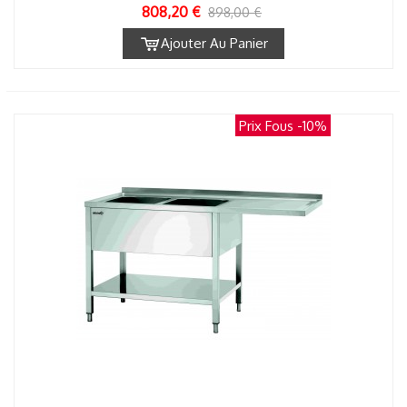
808,20 €
898,00 €
Ajouter Au Panier
Prix Fous
-10%