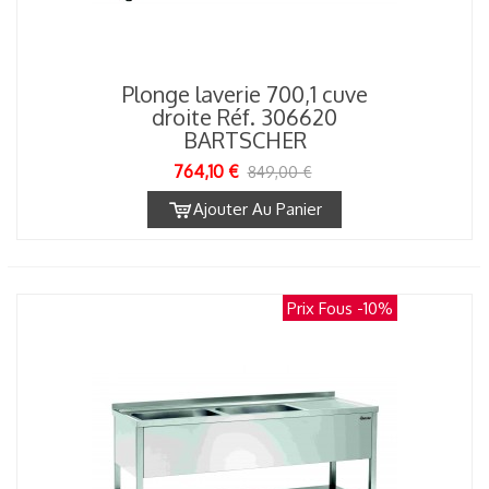
Plonge laverie 700,1 cuve
droite Réf. 306620
BARTSCHER
764,10 €
849,00 €
Ajouter Au Panier
Prix Fous
-10%