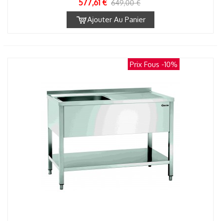
577,61 €
649,00 €
Ajouter Au Panier
Prix Fous
-10%