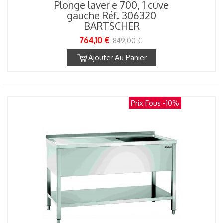
Plonge laverie 700, 1 cuve
gauche Réf. 306320
BARTSCHER
764,10 €
849,00 €
Ajouter Au Panier
Prix Fous
-10%