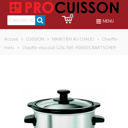
0
MENU
Accueil
>
CUISSON
>
MAINTIEN AU CHAUD
>
Chauffe-
mets
>
Chauffe-chocolat 1,25L Réf. 900005 BARTSCHER