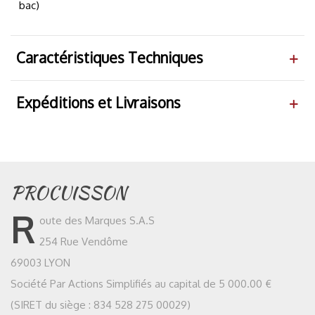
bac)
Caractéristiques Techniques
Expéditions et Livraisons
PROCUISSON
R
oute des Marques S.A.S
254 Rue Vendôme
69003 LYON
Société Par Actions Simplifiés au capital de 5 000.00 €
(SIRET du siège : 834 528 275 00029)