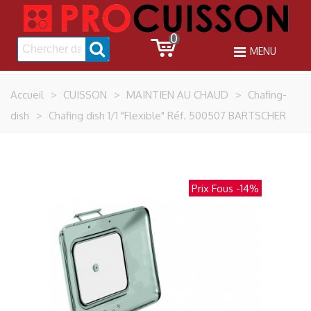
0
MENU
Accueil
>
CUISSON
>
MAINTIEN AU CHAUD
>
Chafing-
dish
>
Chafing dish 1/1 "Flexible" Réf. 500507 BARTSCHER
Prix Fous
-14%