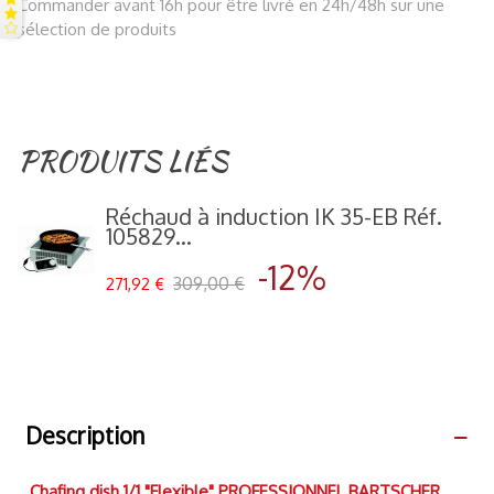
Commander avant 16h pour être livré en 24h/48h sur une
sélection de produits
PRODUITS LIÉS
Réchaud à induction IK 35-EB Réf.
105829...
-12%
309,00 €
271,92 €
Description
Chafing dish 1/1 "Flexible" PROFESSIONNEL BARTSCHER
,