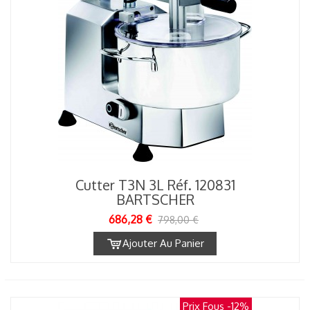
Cutter T3N 3L Réf. 120831
BARTSCHER
686,28 €
798,00 €
Ajouter Au Panier
Prix Fous
-12%