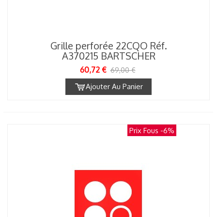
Grille perforée 22CQO Réf.
A370215 BARTSCHER
60,72 €
69,00 €
Ajouter Au Panier
Prix Fous
-6%