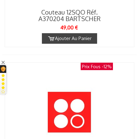
Couteau 12SQO Réf.
A370204 BARTSCHER
49,00 €
Ajouter Au Panier
Prix Fous
-12%