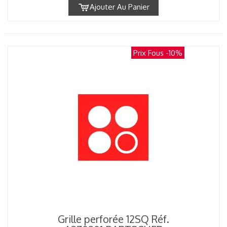
Ajouter Au Panier
Prix Fous
-10%
Grille perforée 12SQ Réf.