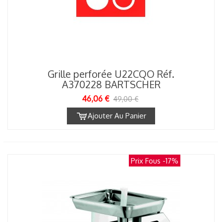
Grille perforée U22CQO Réf.
A370228 BARTSCHER
46,06 €
49,00 €
Ajouter Au Panier
Prix Fous
-17%