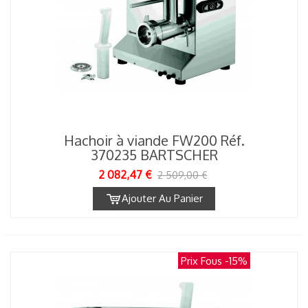
Hachoir à viande FW200 Réf.
370235 BARTSCHER
2 082,47 €
2 509,00 €
Ajouter Au Panier
Prix Fous
-15%