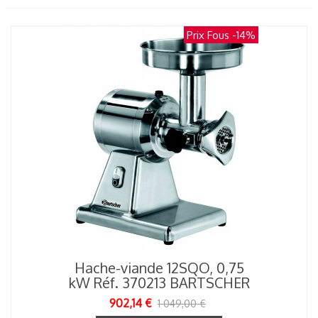
Prix Fous
-14%
Hache-viande 12SQO, 0,75
kW Réf. 370213 BARTSCHER
902,14 €
1 049,00 €