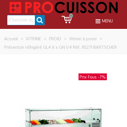
0
MENU
Accueil
>
VITRINE
>
FROID
>
Vitrine à poser
>
Présentoir réfrigéré GL4 6 x GN 1/4 Réf. 110271 BARTSCHER
Prix Fous
-7%