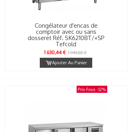
Congélateur d'encas de
comptoir avec ou sans
dosseret Réf. SK6210BT/+SP
Tefcold
1 630,44 €
1 941,00 €
Ajouter Au Panier
Prix Fous
-12%