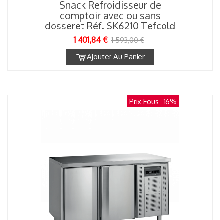
Snack Refroidisseur de
comptoir avec ou sans
dosseret Réf. SK6210 Tefcold
1 401,84 €
1 593,00 €
Ajouter Au Panier
Prix Fous
-16%