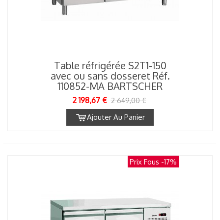
Table réfrigérée S2T1-150
avec ou sans dosseret Réf.
110852-MA BARTSCHER
2 198,67 €
2 649,00 €
Ajouter Au Panier
Prix Fous
-17%