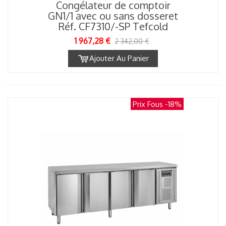
Congélateur de comptoir
GN1/1 avec ou sans dosseret
Réf. CF7310/-SP Tefcold
1 967,28 €
2 342,00 €
Ajouter Au Panier
Prix Fous
-18%