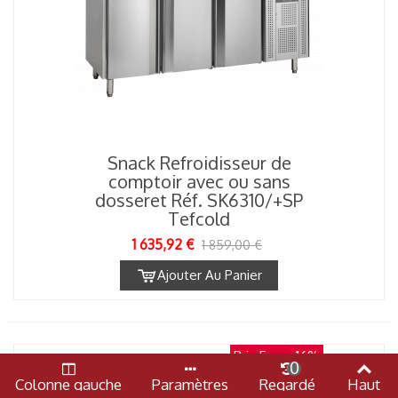
Snack Refroidisseur de
comptoir avec ou sans
dosseret Réf. SK6310/+SP
Tefcold
1 635,92 €
1 859,00 €
Ajouter Au Panier
Prix Fous
-16%
0
Colonne gauche
Paramètres
Regardé
Haut