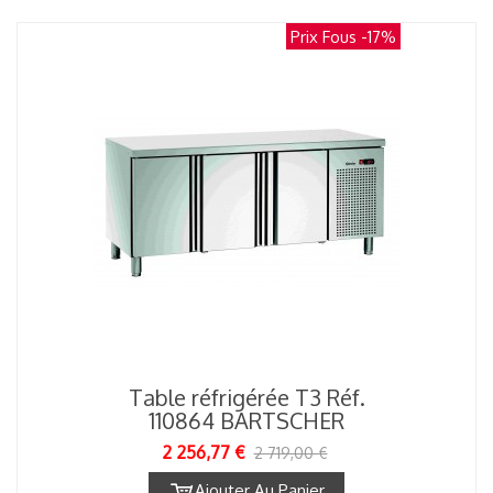
Prix Fous
-17%
Table réfrigérée T3 Réf.
110864 BARTSCHER
2 256,77 €
2 719,00 €
Ajouter Au Panier