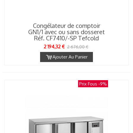
Congélateur de comptoir
GN1/1 avec ou sans dosseret
Réf. CF7410/-SP Tefcold
2 194,32 €
2 676,00 €
Ajouter Au Panier
Prix Fous
-9%