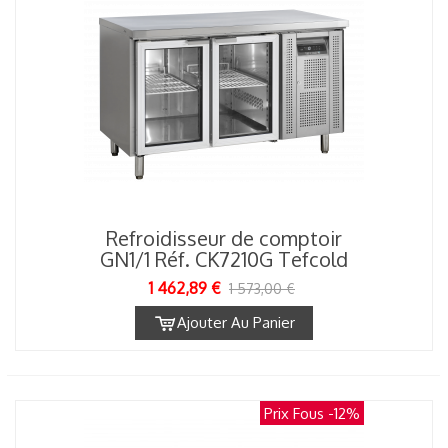
Refroidisseur de comptoir
GN1/1 Réf. CK7210G Tefcold
1 462,89 €
1 573,00 €
Ajouter Au Panier
Prix Fous
-12%