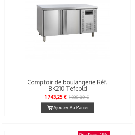
Comptoir de boulangerie Réf.
BK210 Tefcold
1 743,25 €
1 835,00 €
Ajouter Au Panier
Prix Fous
-15%