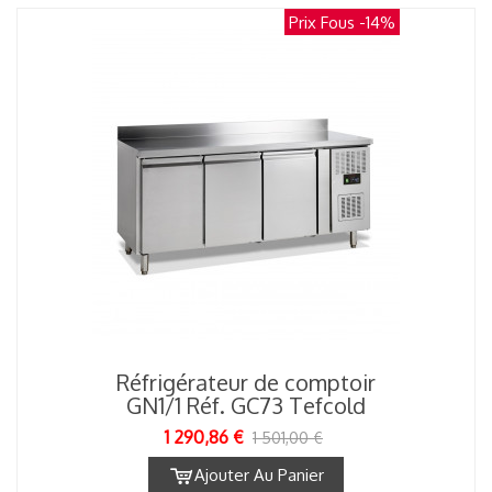
Prix Fous
-14%
Réfrigérateur de comptoir
GN1/1 Réf. GC73 Tefcold
1 290,86 €
1 501,00 €
Ajouter Au Panier