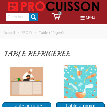
0
MENU
Accueil
>
FROID
>
Table réfrigérée
TABLE RÉFRIGÉRÉE
Table armoire
Table armoire