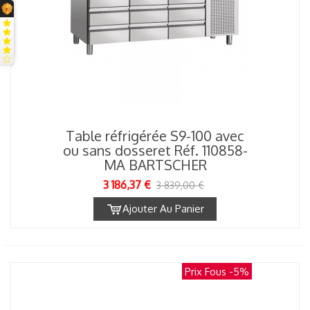
Table réfrigérée S9-100 avec
ou sans dosseret Réf. 110858-
MA BARTSCHER
3 186,37 €
3 839,00 €
Ajouter Au Panier
Prix Fous
-5%