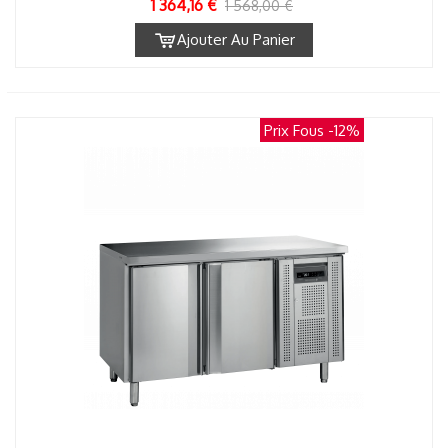
1 364,16 €
1 568,00 €
Ajouter Au Panier
Prix Fous
-12%