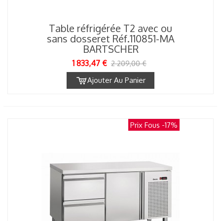
Table réfrigérée T2 avec ou
sans dosseret Réf.110851-MA
BARTSCHER
1 833,47 €
2 209,00 €
Ajouter Au Panier
Prix Fous
-17%