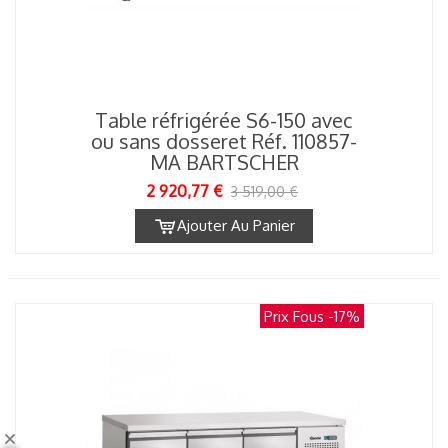
Table réfrigérée S6-150 avec
ou sans dosseret Réf. 110857-
MA BARTSCHER
2 920,77 €
3 519,00 €
Ajouter Au Panier
Prix Fous
-17%