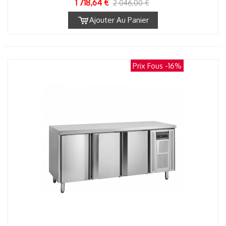
1 718,64 €
2 046,00 €
Ajouter Au Panier
Prix Fous
-16%