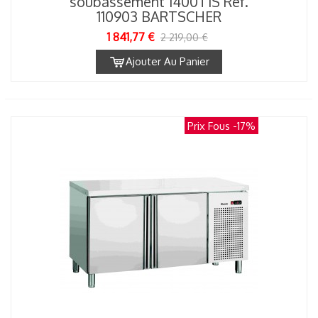
soubassement 1400T1S Réf.
110903 BARTSCHER
1 841,77 €
2 219,00 €
Ajouter Au Panier
Prix Fous
-17%