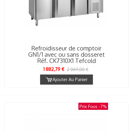
Refroidisseur de comptoir
GN1/1 avec ou sans dosseret
Réf. CK7310X1 Tefcold
1 882,79 €
2 069,00 €
Ajouter Au Panier
Prix Fous
-7%