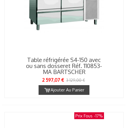
Table réfrigérée S4-150 avec
ou sans dosseret Réf. 110853-
MA BARTSCHER
2 597,07 €
3 129,00 €
Ajouter Au Panier
Prix Fous
-17%