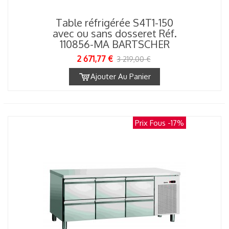
Table réfrigérée S4T1-150
avec ou sans dosseret Réf.
110856-MA BARTSCHER
2 671,77 €
3 219,00 €
Ajouter Au Panier
Prix Fous
-17%