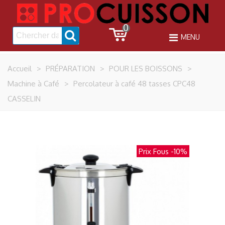
0
MENU
Accueil
>
PRÉPARATION
>
POUR LES BOISSONS
>
Machine à Café
>
Percolateur à café 48 tasses CPC48
CASSELIN
Prix Fous
-10%