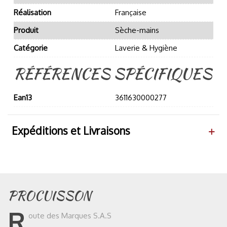
Réalisation
Française
Produit
Sèche-mains
Catégorie
Laverie & Hygiène
RÉFÉRENCES SPÉCIFIQUES
Ean13
3611630000277
Expéditions et Livraisons
PROCUISSON
R
oute des Marques S.A.S