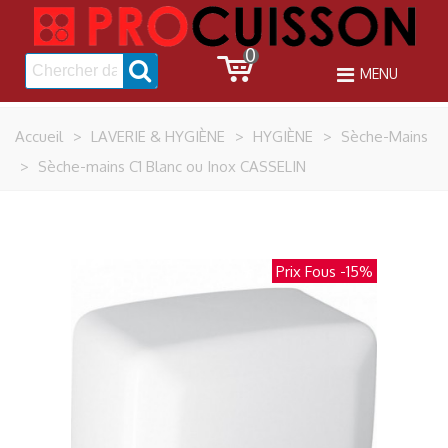
0
MENU
Accueil
>
LAVERIE & HYGIÈNE
>
HYGIÈNE
>
Sèche-Mains
>
Sèche-mains C1 Blanc ou Inox CASSELIN
Prix Fous
-15%