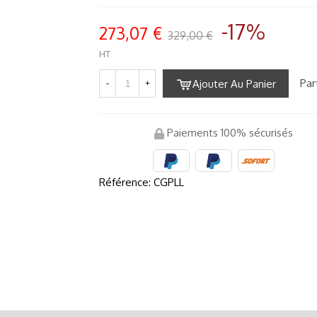
-17%
273,07 €
329,00 €
HT
Par
Ajouter Au Panier
-
+
Paiements 100% sécurisés
Référence:
CGPLL