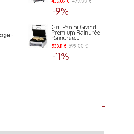
479,00 €
435,89 €
6
-9%
Gril Panini Grand
Premium Rainurée -
tager
Rainurée...
599,00 €
533,11 €
-11%