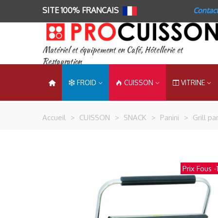
SITE 100% FRANCAIS
Contac
Matériel et équipement en Café, Hôtellerie et
Restauration
FROID
CUISSON
VITRINE
Accueil
>
CUISSON
>
SNACK
>
Panini
>
Grill p
Prix Fous
-