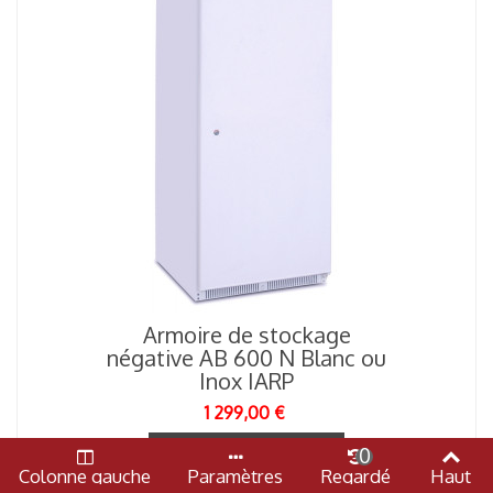
Armoire de stockage
négative AB 600 N Blanc ou
Inox IARP
1 299,00 €
Ajouter Au Panier
0
Colonne gauche
Paramètres
Regardé
Haut