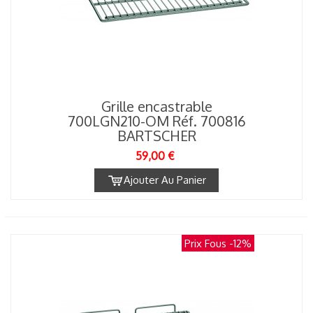
Grille encastrable
700LGN210-OM Réf. 700816
BARTSCHER
59,00 €
Ajouter Au Panier
Prix Fous
-12%