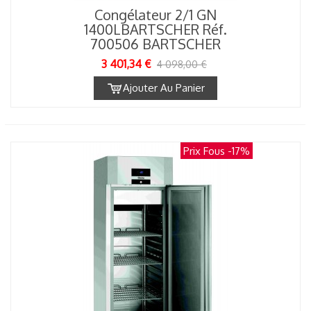
Congélateur 2/1 GN
1400LBARTSCHER Réf.
700506 BARTSCHER
3 401,34 €
4 098,00 €
Ajouter Au Panier
Prix Fous
-17%