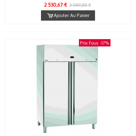
2 530,67 €
3 049,00 €
Ajouter Au Panier
Prix Fous
-17%