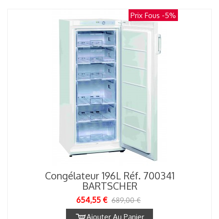
Prix Fous
-5%
Congélateur 196L Réf. 700341
BARTSCHER
654,55 €
689,00 €
Ajouter Au Panier