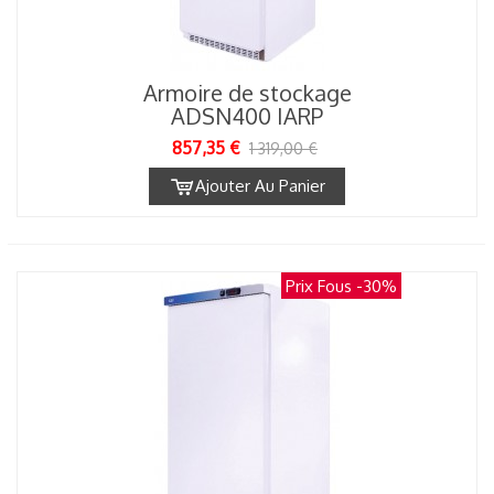
Armoire de stockage
ADSN400 IARP
857,35 €
1 319,00 €
Ajouter Au Panier
Prix Fous
-30%