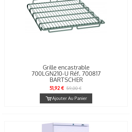
Grille encastrable
700LGN210-U Réf. 700817
BARTSCHER
51,92 €
59,00 €
Ajouter Au Panier