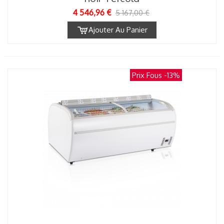
4 546,96 €
5 167,00 €
Ajouter Au Panier
Prix Fous
-13%