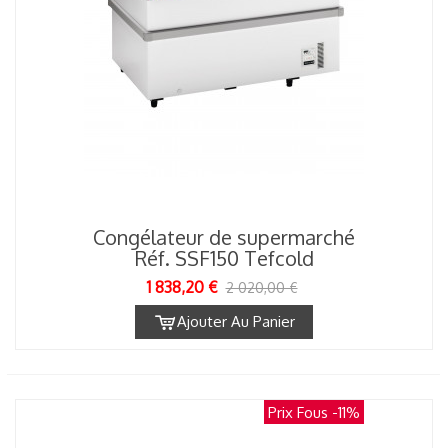
Congélateur de supermarché
Réf. SSF150 Tefcold
1 838,20 €
2 020,00 €
Ajouter Au Panier
Prix Fous
-11%