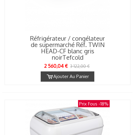
Réfrigérateur / congélateur
de supermarché Réf. TWIN
HEAD-CF blanc gris
noirTefcold
2 560,04 €
3 122,00 €
Ajouter Au Panier
Prix Fous
-18%