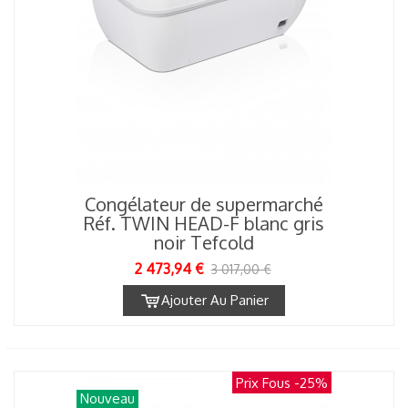
Congélateur de supermarché
Réf. TWIN HEAD-F blanc gris
noir Tefcold
2 473,94 €
3 017,00 €
Ajouter Au Panier
Prix Fous
-25%
Nouveau