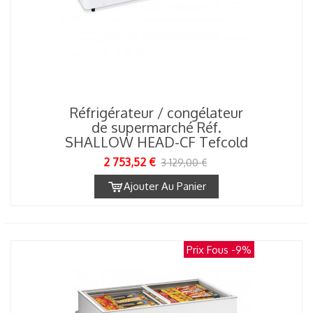
Réfrigérateur / congélateur
de supermarché Réf.
SHALLOW HEAD-CF Tefcold
2 753,52 €
3 129,00 €
Ajouter Au Panier
Prix Fous
-9%