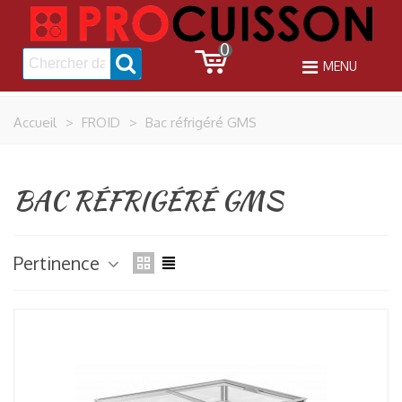
0
MENU
Accueil
>
FROID
>
Bac réfrigéré GMS
BAC RÉFRIGÉRÉ GMS
Pertinence