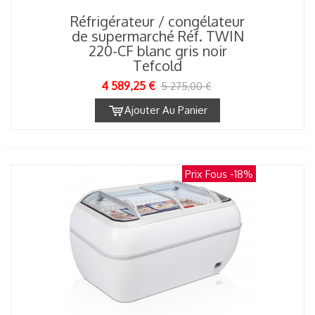
Réfrigérateur / congélateur
de supermarché Réf. TWIN
220-CF blanc gris noir
Tefcold
4 589,25 €
5 275,00 €
Ajouter Au Panier
Prix Fous
-18%