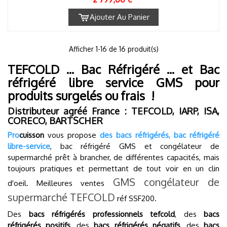
Ajouter Au Panier
1
Afficher
-16 de 16 produit(s)
TEFCOLD ... Bac Réfrigéré ... et Bac
réfrigéré libre service GMS pour
produits surgelés ou frais !
Distributeur agréé France :
TEFCOLD, IARP, ISA,
CORECO, BARTSCHER
Pro
cuisson
vous propose
des bacs réfrigérés,
bac réfrigéré
libre-service
, bac réfrigéré GMS et congélateur de
supermarché prêt à brancher, de différentes capacités, mais
toujours pratiques et permettant de tout voir en un clin
GMS congélateur de
d'oeil. Meilleures ventes
supermarché TEFCOLD
réf SSF200.
Des
bacs réfrigérés professionnels tefcold
, des
bacs
réfrigérés positifs
, des
bacs réfrigérés négatifs
, des
bacs