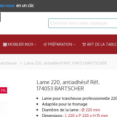
en un clic
tez-nous
MOBILIER INOX
PRÉPARATION
ART DE LA TABLE
rancheuse
>
Lame 220, antiadhésif Réf. 174053 BARTSCHER
Lame 220, antiadhésif Réf.
174053 BARTSCHER
-3%
Lame pour trancheuse professionnelle 220
Adaptée pour le fromage
Diamètre de la lame :
Ø 220 mm
Dimensions :
L 220 x P 220 x H 15 mm