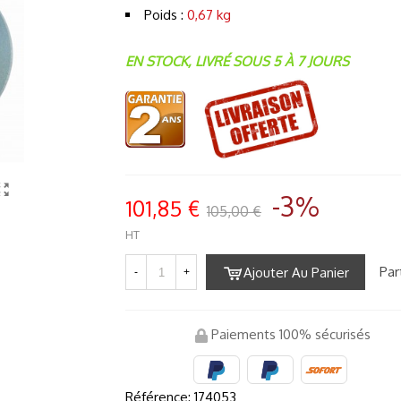
Poids :
0,67 kg
EN STOCK, LIVRÉ SOUS 5 À 7 JOURS
-3%
101,85 €
105,00 €
HT
Par
Ajouter Au Panier
-
+
Paiements 100% sécurisés
Référence:
174053