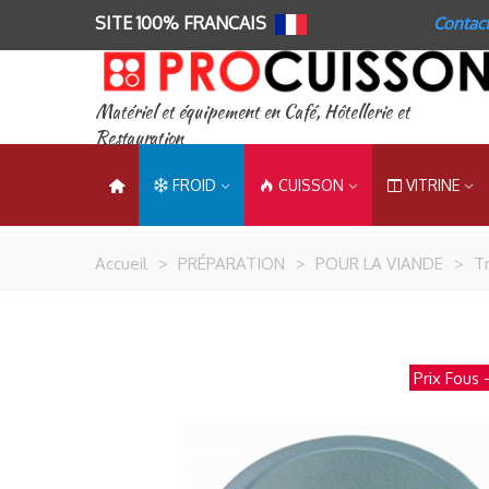
SITE 100% FRANCAIS
Contac
Matériel et équipement en Café, Hôtellerie et
Restauration
FROID
CUISSON
VITRINE
Accueil
>
PRÉPARATION
>
POUR LA VIANDE
>
T
Prix Fous