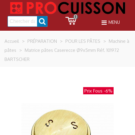
0
MENU
Accueil
>
PRÉPARATION
>
POUR LES PÂTES
>
Machine à
pâtes
>
Matrice pâtes Caserecce Ø9x5mm Réf. 101972
BARTSCHER
Prix Fous
-6%