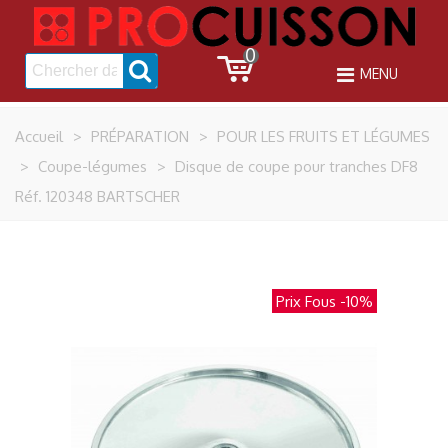
0
MENU
Accueil
>
PRÉPARATION
>
POUR LES FRUITS ET LÉGUMES
>
Coupe-légumes
>
Disque de coupe pour tranches DF8
Réf. 120348 BARTSCHER
Prix Fous
-10%