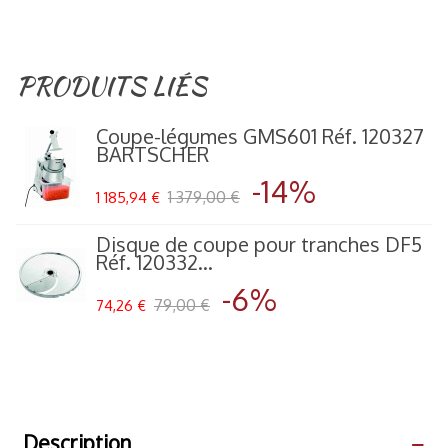
PRODUITS LIÉS
Coupe-légumes GMS601 Réf. 120327
BARTSCHER
-14%
1 379,00 €
1 185,94 €
Disque de coupe pour tranches DF5
Réf. 120332...
-6%
79,00 €
74,26 €
Description