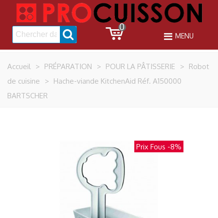
0
MENU
Accueil
>
PRÉPARATION
>
POUR LA PÂTISSERIE
>
Robot
de cuisine
>
Hache-viande KitchenAid Réf. A150000
BARTSCHER
Prix Fous
-8%