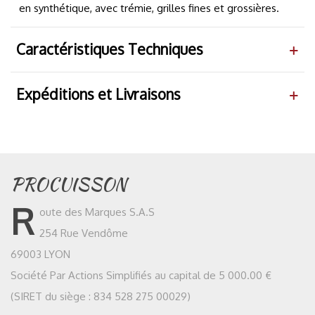
en synthétique, avec trémie, grilles fines et grossières.
Caractéristiques Techniques
Expéditions et Livraisons
PROCUISSON
R
oute des Marques S.A.S
254 Rue Vendôme
69003 LYON
Société Par Actions Simplifiés au capital de 5 000.00 €
(SIRET du siège : 834 528 275 00029)