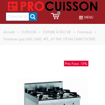
0
MENU
Accueil
>
CUISSON
>
CUISINE À FEU VIF
>
Fourneau
>
Fourneau gaz 600, L600, 4PL, AT Réf. 1317463 BARTSCHER
Prix Fous
-13%