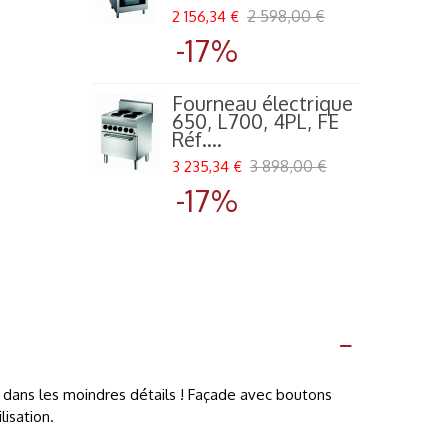
2 598,00 €
2 156,34 €
1
-17%
Fourneau électrique
650, L700, 4PL, FE
Réf....
3 898,00 €
3 235,34 €
3
-17%
 dans les moindres détails ! Façade avec boutons
lisation.