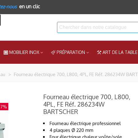
en un clic
tez-nous
MOBILIER INOX
PRÉPARATION
ART DE LA TABLE
eau
>
Fourneau électrique 700, L800, 4PL, FE Réf. 286234W BA
Fourneau électrique 700, L800,
4PL, FE Réf. 286234W
17%
BARTSCHER
Fourneau électrique professionnel
4 plaques Ø 220 mm
Four électrique chaleur voûte/sole