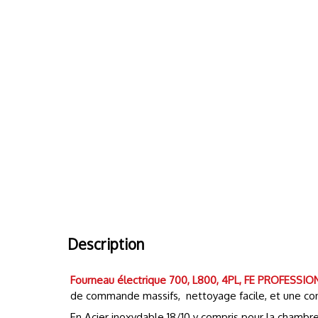
Description
Fourneau électrique 700, L800, 4PL, FE
PROFESSIO
de commande massifs, nettoyage facile, et une conne
En Acier inoxydable 18/10 y compris pour la chambre