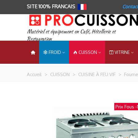
SITE 100% FRANCAIS
Contac
Matériel et équipement en Café, Hôtellerie et
Restauration
FROID
CUISSON
VITRINE
Accueil
>
CUISSON
>
CUISINE À FEU VIF
>
Fourn
Prix Fous
-