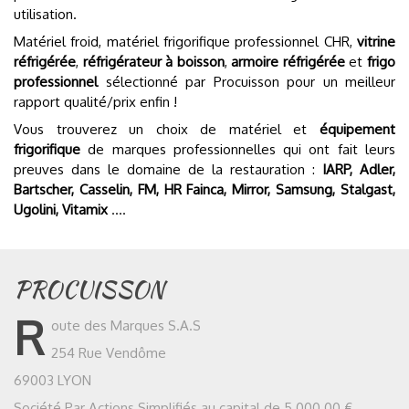
utilisation.
Matériel froid, matériel frigorifique professionnel CHR,
vitrine
réfrigérée
,
réfrigérateur à boisson
,
armoire réfrigérée
et
frigo
professionnel
sélectionné par Procuisson pour un meilleur
rapport qualité/prix enfin !
Vous trouverez un choix de matériel et
équipement
frigorifique
de marques professionnelles qui ont fait leurs
preuves dans le domaine de la restauration :
IARP, Adler,
Bartscher, Casselin, FM, HR Fainca, Mirror, Samsung, Stalgast,
Ugolini, Vitamix
....
PROCUISSON
R
oute des Marques S.A.S
254 Rue Vendôme
69003 LYON
Société Par Actions Simplifiés au capital de 5 000.00 €