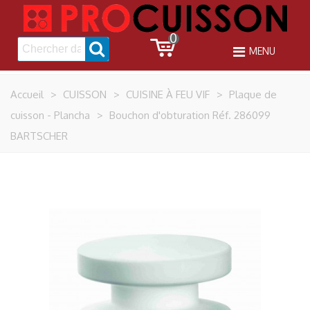
0
MENU
Accueil
>
CUISSON
>
CUISINE À FEU VIF
>
Plaque de
cuisson - Plancha
>
Bouchon d'obturation Réf. 286099
BARTSCHER