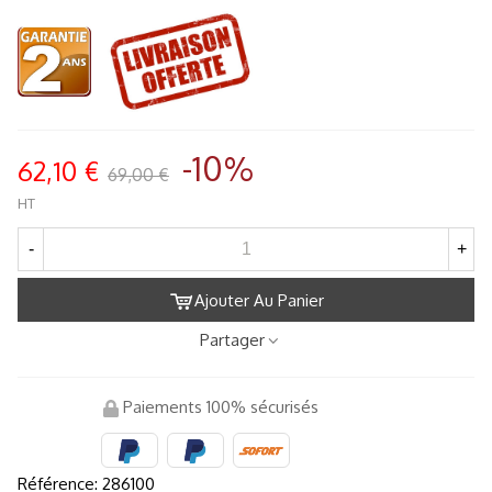
-10%
62,10 €
69,00 €
HT
-
+
Ajouter Au Panier
Partager
Paiements 100% sécurisés
Référence:
286100