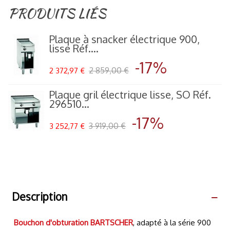
PRODUITS LIÉS
Plaque à snacker électrique 900,
lisse Réf....
-17%
2 859,00 €
2 372,97 €
Plaque gril électrique lisse, SO Réf.
296510...
-17%
3 919,00 €
3 252,77 €
Description
Bouchon d'obturation
BARTSCHER
, adapté à la série 900