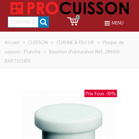
0
MENU
Accueil
>
CUISSON
>
CUISINE À FEU VIF
>
Plaque de
cuisson - Plancha
>
Bouchon d'obturation Réf. 286100
BARTSCHER
Prix Fous
-10%