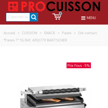
0
MENU
Accueil
>
CUISSON
>
SNACK
>
Panini
>
Gril contact
"Panini-T" 1G Réf. A150779 BARTSCHER
Prix Fous
-5%