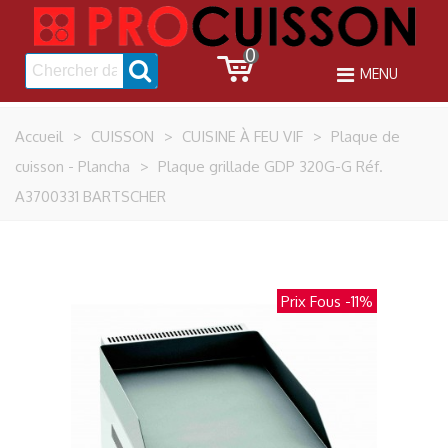
0
MENU
Accueil
>
CUISSON
>
CUISINE À FEU VIF
>
Plaque de
cuisson - Plancha
>
Plaque grillade GDP 320G-G Réf.
A3700331 BARTSCHER
Prix Fous
-11%