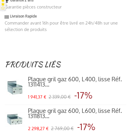
Garantie 2 ans
Garantie pièces constructeur
Livraison Rapide
Commander avant 16h pour être livré en 24h/48h sur une
sélection de produits
PRODUITS LIÉS
Plaque gril gaz 600, L400, lisse Réf.
1311413...
-17%
2 339,00 €
1 941,37 €
Plaque gril gaz 600, L600, lisse Réf.
1311813...
-17%
2 769,00 €
2 298,27 €