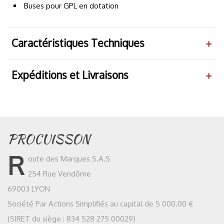
Buses pour GPL en dotation
Caractéristiques Techniques
Expéditions et Livraisons
PROCUISSON
R
oute des Marques S.A.S
254 Rue Vendôme
69003 LYON
Société Par Actions Simplifiés au capital de 5 000.00 €
(SIRET du siège : 834 528 275 00029)