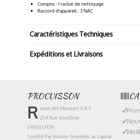
Compris : 1 racloir de nettoyage
Raccord d'appareil : 3 NAC
Caractéristiques Techniques
Expéditions et Livraisons
PROCUISSON
CA
R
oute des Marques S.A.S
Prom
254 Rue Vendôme
Nouv
69003 LYON
Meil
Société Par Actions Simplifiés au capital