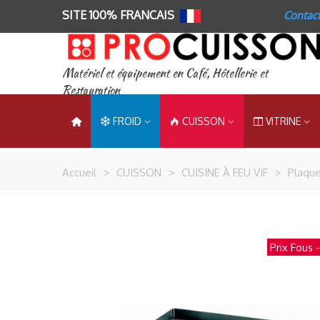
SITE 100% FRANCAIS
Contac
Matériel et équipement en Café, Hôtellerie et
Restauration
FROID
CUISSON
VITRINE
Accueil
>
CUISSON
>
CUISINE À FEU VIF
>
Plaque
Prix Fous