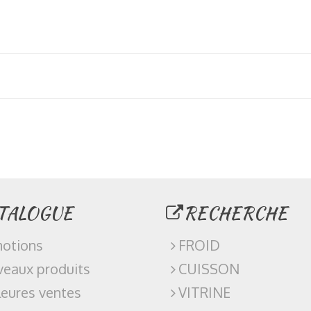
TALOGUE
RECHERCHE
otions
FROID
eaux produits
CUISSON
leures ventes
VITRINE