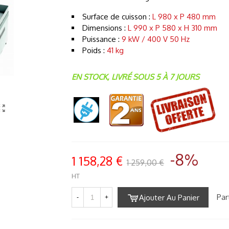
Surface de cuisson :
L 980 x P 480 mm
Dimensions :
L 990 x P 580 x H 310 mm
Puissance :
9 kW / 400 V 50 Hz
Poids :
41 kg
EN STOCK, LIVRÉ SOUS 5 À 7 JOURS
-8%
1 158,28 €
1 259,00 €
HT
Par
Ajouter Au Panier
-
+