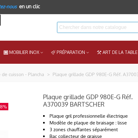
en un clic
tez-nous
MOBILIER INOX
PRÉPARATION
ART DE LA TABLE
 de cuisson - Plancha
>
Plaque grillade GDP 980E-G Réf. A370
Plaque grillade GDP 980E-G Réf.
A370039 BARTSCHER
-8%
Plaque gril professionnelle électrique
Modèle de plaque de braisage : lisse
3 zones chauffantes séparément
Bac collecteur de graisse