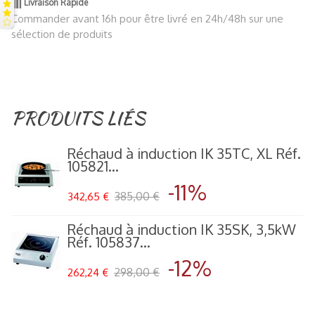
Livraison Rapide
Commander avant 16h pour être livré en 24h/48h sur une
sélection de produits
PRODUITS LIÉS
Réchaud à induction IK 35TC, XL Réf.
105821...
-11%
385,00 €
342,65 €
Réchaud à induction IK 35SK, 3,5kW
Réf. 105837...
-12%
298,00 €
262,24 €