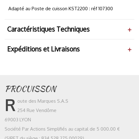
Adapté au Poste de cuisson KST2200 : réf 107300
Caractéristiques Techniques
Expéditions et Livraisons
PROCUISSON
R
oute des Marques S.A.S
254 Rue Vendôme
69003 LYON
Société Par Actions Simplifiés au capital de 5 000.00 €
(SIRET du siège : 834 528 275 00029)