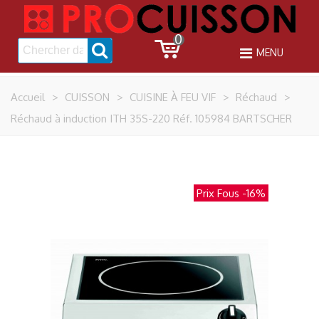
0
MENU
Accueil
>
CUISSON
>
CUISINE À FEU VIF
>
Réchaud
>
Réchaud à induction ITH 35S-220 Réf. 105984 BARTSCHER
Prix Fous
-16%