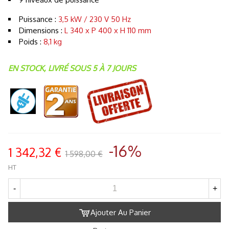
Puissance :
3,5 kW / 230 V 50 Hz
Dimensions :
L 340 x P 400 x H 110 mm
Poids :
8,1 kg
EN STOCK, LIVRÉ SOUS 5 À 7 JOURS
-16%
1 342,32 €
1 598,00 €
HT
-
+
Ajouter Au Panier