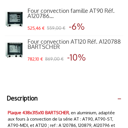
Four convection famille AT90 Réf.
A120786...
-6%
559,00 €
525,46 €
Four convection AT120 Réf. A120788
BARTSCHER
-10%
869,00 €
782,10 €
Description
Plaque 438x315x10 BARTSCHER
, en aluminium, adaptée
aux fours à convection de la série AT : AT90, AT90-ST,
AT90-MDI, et AT120 ; ref : A 120786, 120879, A120796 et