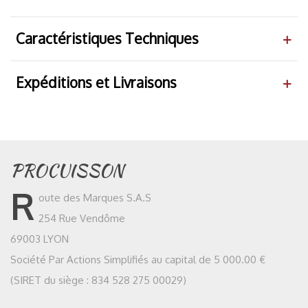
Caractéristiques Techniques
Expéditions et Livraisons
PROCUISSON
R
oute des Marques S.A.S
254 Rue Vendôme
69003 LYON
Société Par Actions Simplifiés au capital de 5 000.00 €
(SIRET du siège : 834 528 275 00029)