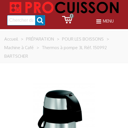
0
MENU
Accueil
>
PRÉPARATION
>
POUR LES BOISSONS
>
Machine à Café
>
Thermos à pompe 3L Réf. 150992
BARTSCHER