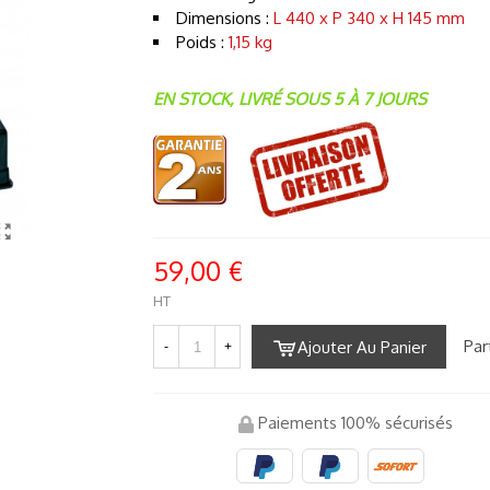
Dimensions :
L 440 x P 340 x H 145 mm
Poids :
1,15 kg
EN STOCK, LIVRÉ SOUS 5 À 7 JOURS
59,00 €
HT
Par
Ajouter Au Panier
-
+
Paiements 100% sécurisés