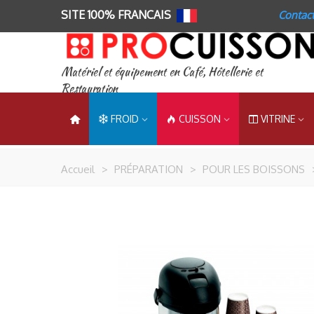
SITE 100% FRANCAIS
Contac
Matériel et équipement en Café, Hôtellerie et
Restauration
FROID
CUISSON
VITRINE
Accueil
>
PRÉPARATION
>
POUR LES BOISSONS