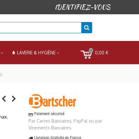
IDENTIFIEZ-VOUS
0
0,00 €
LAVERIE & HYGIÈNE
ER
Paiement sécurisé
ax.
Par Cartes Bancaires, PayPal ou par
Virements Bancaires.
Livraison Gratuite en France