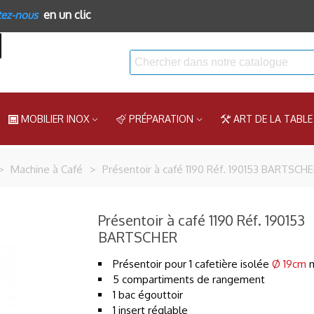
en un clic
tez-nous
MOBILIER INOX
PRÉPARATION
ART DE LA TABLE
>
Machine à Café
>
Présentoir à café 1190 Réf. 190153 BARTSCH
Présentoir à café 1190 Réf. 190153
BARTSCHER
Présentoir pour 1 cafetière isolée
Ø 19cm
m
5 compartiments de rangement
1 bac égouttoir
1 insert réglable