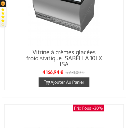
Vitrine à crèmes glacées
froid statique ISABELLA 10LX
ISA
4 166,94 €
5 631,00 €
Ajouter Au Panier
Prix Fous
-30%