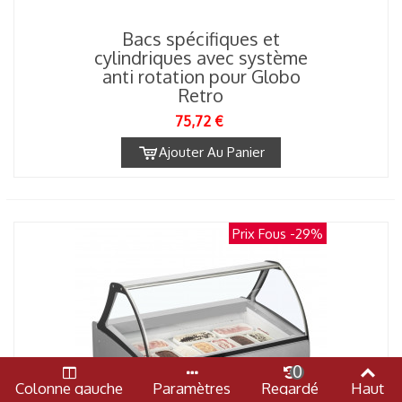
Bacs spécifiques et
cylindriques avec système
anti rotation pour Globo
Retro
75,72 €
Ajouter Au Panier
Prix Fous
-29%
0
Colonne gauche
Paramètres
Regardé
Haut