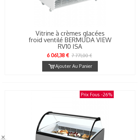
Vitrine à crèmes glacées
froid ventilé BERMUDA VIEW
RV10 ISA
6 061,38 €
7 771,00 €
Ajouter Au Panier
Prix Fous
-26%