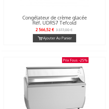
Congélateur de crème glacée
Réf. UDRS7 Tefcold
2 566,52 €
3 377,00 €
Ajouter Au Panier
Prix Fous
-25%