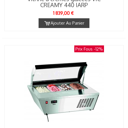
CREAMY 440 IARP
1 839,00 €
Ajouter Au Panier
Prix Fous
-12%