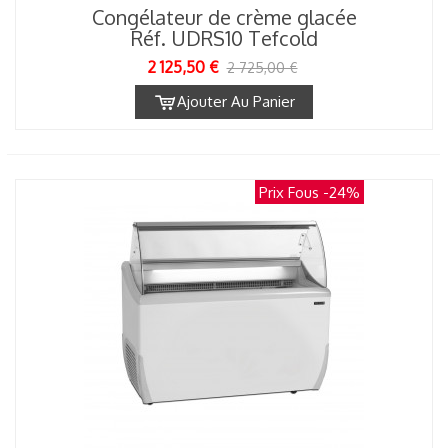
Congélateur de crème glacée
Réf. UDRS10 Tefcold
2 125,50 €
2 725,00 €
Ajouter Au Panier
Prix Fous
-24%