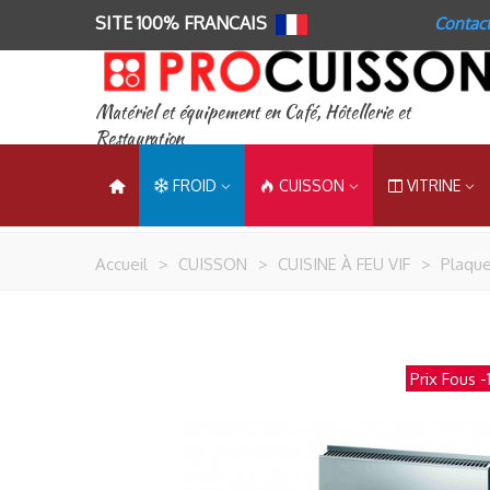
SITE 100% FRANCAIS
Contac
Matériel et équipement en Café, Hôtellerie et
Restauration
FROID
CUISSON
VITRINE
Accueil
>
CUISSON
>
CUISINE À FEU VIF
>
Plaque
Prix Fous
-