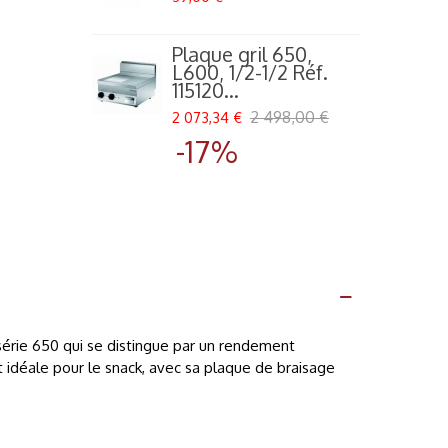
2
Plaque gril 650,
L600, 1/2-1/2 Réf.
115120...
2 498,00 €
2 073,34 €
-17%
série 650 qui se distingue par un rendement
 idéale pour le snack, avec sa plaque de braisage