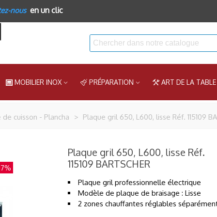
en un clic
tez-nous
MOBILIER INOX
PRÉPARATION
ART DE LA TABLE
 de cuisson - Plancha
>
Plaque gril 650, L600, lisse Réf. 115109
Plaque gril 650, L600, lisse Réf.
115109 BARTSCHER
17%
Plaque gril professionnelle électrique
Modèle de plaque de braisage : Lisse
2 zones chauffantes réglables séparémen