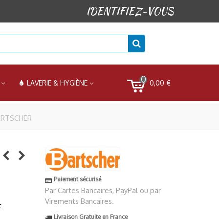
IDENTIFIEZ-VOUS
0
0,00 €
LAVERIE & HYGIÈNE
 BARTSCHER
Paiement sécurisé
Par Cartes Bancaires, PayPal ou par
Virements Bancaires.
t
Livraison Gratuite en France