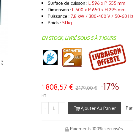
Surface de cuisson :
L 596 x P 555 mm
Dimension :
L 600 x P 650 x H 295 mm
Puissance :
7,8 kW / 380-400 V / 50-60 H
Poids :
51 kg
EN STOCK, LIVRÉ SOUS 5 À 7 JOURS
-17%
1 808,57 €
2 179,00 €
HT
Par
Ajouter Au Panier
-
+
Paiements 100% sécurisés