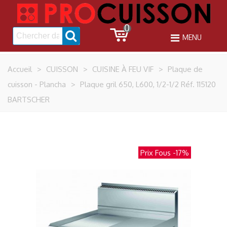
0
MENU
Accueil
>
CUISSON
>
CUISINE À FEU VIF
>
Plaque de
cuisson - Plancha
>
Plaque gril 650, L600, 1/2-1/2 Réf. 115120
BARTSCHER
Prix Fous
-17%