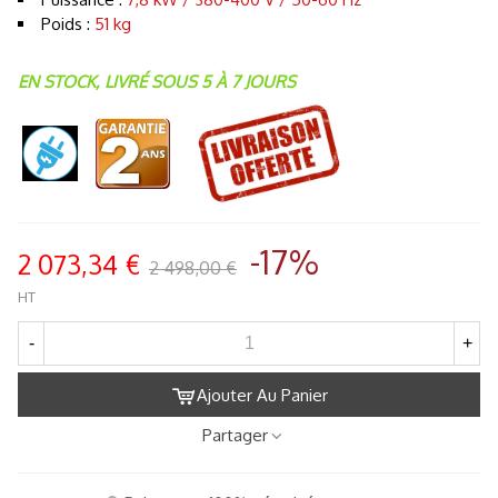
Poids :
51 kg
EN STOCK, LIVRÉ SOUS 5 À 7 JOURS
-17%
2 073,34 €
2 498,00 €
HT
-
+
Ajouter Au Panier
Partager