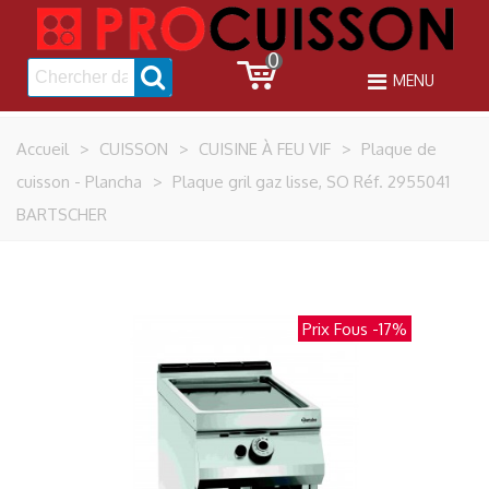
0
MENU
Accueil
>
CUISSON
>
CUISINE À FEU VIF
>
Plaque de
cuisson - Plancha
>
Plaque gril gaz lisse, SO Réf. 2955041
BARTSCHER
Prix Fous
-17%