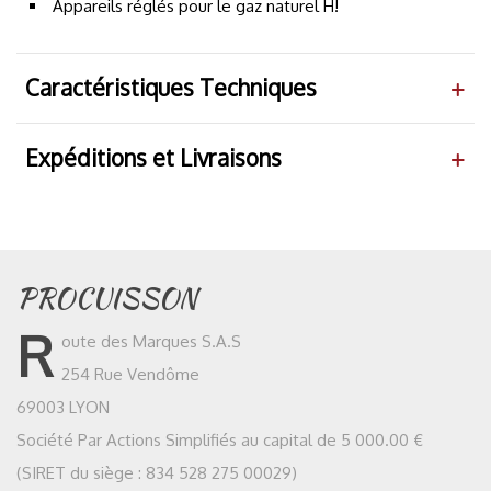
Appareils réglés pour le gaz naturel H!
Caractéristiques Techniques
Expéditions et Livraisons
PROCUISSON
R
oute des Marques S.A.S
254 Rue Vendôme
69003 LYON
Société Par Actions Simplifiés au capital de 5 000.00 €
(SIRET du siège : 834 528 275 00029)