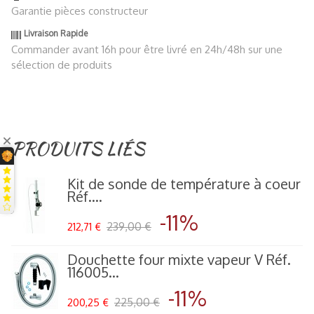
Garantie pièces constructeur
Livraison Rapide
Commander avant 16h pour être livré en 24h/48h sur une
sélection de produits
PRODUITS LIÉS
Kit de sonde de température à coeur
Réf....
-11%
239,00 €
212,71 €
Douchette four mixte vapeur V Réf.
116005...
-11%
225,00 €
200,25 €