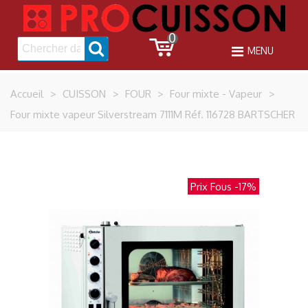
0
MENU
Accueil
>
CUISSON
>
FOUR
>
Four mixte - Vapeur
>
Four mixte vapeur Silverstream 7111M Réf. 116728 BARTSCHER
Prix Fous
-17%